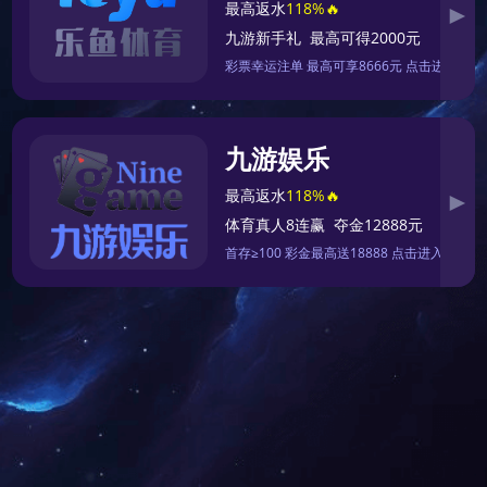
与文化传承
的运动之一，不仅是一项竞技体育，更承载着丰富的历史和文化
都以自己的方式影响着足球的发展，塑造了其独特的文化内涵。
各自的时代中，通过技术、精神、商业和社会责任等维度，推动
们不仅是球场上的英雄，更是人们心中的偶像，对整个社会产生
革新与球员风格
的足球明星，他们通过个人出色的技术能力和独特的踢球风格，
以其卓越的技巧和敏锐的洞察力，开创了一种全新的进攻模式，
纳则通过个人突破能力和创造力，将“单打独斗”这一概念推向
作用。
星球员不仅引领了当时流行的踢球风格，还激励了一代又一代年
是对技艺精湛的追求，还有对比赛艺术性的理解与表达。这种追
化且富有竞争力的局面。