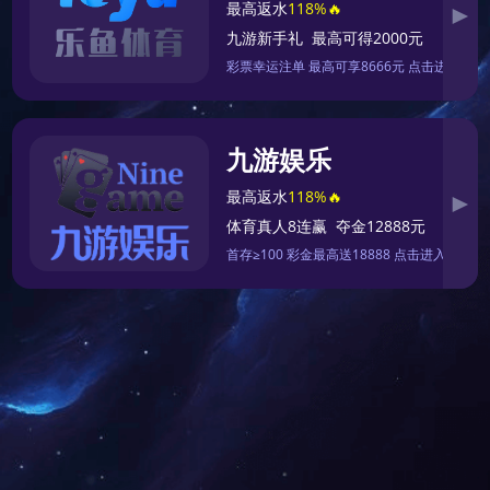
-01-30
2026-01-29
足球明星的儿子们如何
杭州排球队勇闯联合
父业成就新辉煌
现逆袭精神与团队力
奇之旅
足球的世界中，许多著名球
女逐渐走入了公众视野，他
杭州排球队在联合会杯赛事
承袭了父辈的光环，也开始
现yy易游，令人瞩目，这
场上展现出自己的才华。本
次体育竞技的较量，更是团
讨“欧洲足球明星的儿子们如
与逆袭意志的完美结合。本
父业成就新辉煌”，从家庭背
四个方面详...
发展、心...