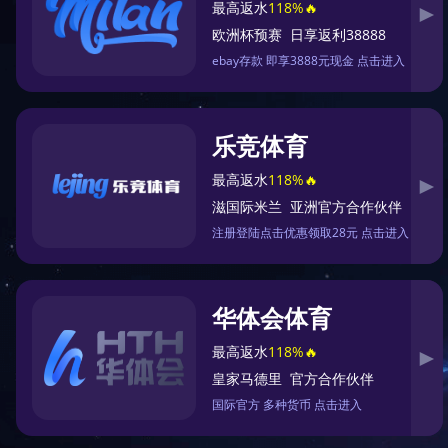
应用探
2026-01-20
本文将对广州足球队的
技术要素、实际案例及
将详细介绍反击战术的
快速传递和空间利用；
战术在未来比赛中可能
国足球舞台上的地位。
1、反击
反击战术是指球队在防
强调速度和效率，非常
用其快速前锋，还能最
现代足球越来越重视控
迅速的进攻转换，不仅可